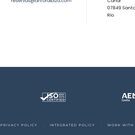
reservas@anforaibiza.com
Canar
07849 Santa 
Río
PRIVACY POLICY
INTEGRATED POLICY
WORK WITH