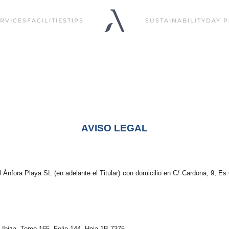
RVICES
FACILITIES
TIPS
SUSTAINABILITY
DAY P
AVISO LEGAL
l Ánfora Playa SL (en adelante el Titular) con domicilio en C/ Cardona, 9, E
e Ibiza, Tomo 165, Folio 144, Hoja 1B-7375.