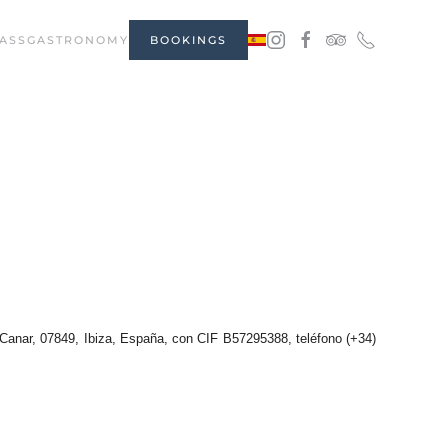
ASS
GASTRONOMY
BOOKINGS
s Canar, 07849, Ibiza, España, con CIF B57295388, teléfono (+34)